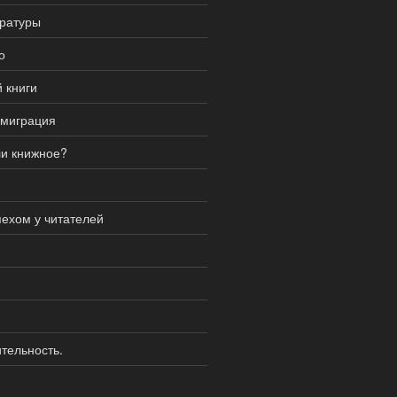
ературы
о
 книги
эмиграция
ли книжное?
ехом у читателей
тельность.