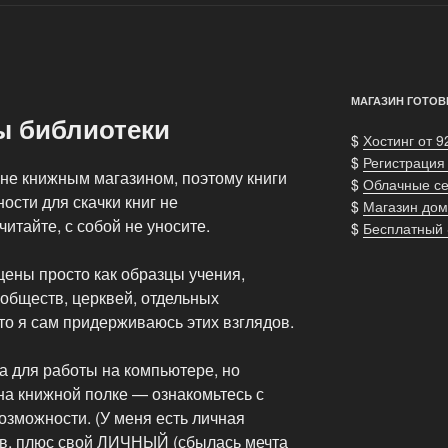
МАГАЗИН ГОТОВ
ы библиотеки
$
Хостинг от 9
$
Регистрация
 не книжным магазином, поэтому книги
$
Облачные с
ости для скачки книг не
$
Магазин дом
итайте, с собой не уносите.
$
Бесплатный
ены просто как образцы учения,
обществ, церквей, отдельных
что я сам придерживаюсь этих взглядов.
а для работы на компьютере, но
 на книжной полке — ознакомьтесь с
возможности. (У меня есть личная
ов, плюс свой ЛИЧНЫЙ (сбылась мечта