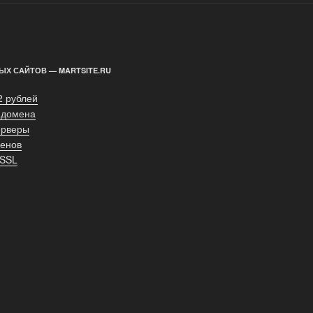
ЫХ САЙТОВ — MARTSITE.RU
2 рублей
 домена
ерверы
енов
 SSL