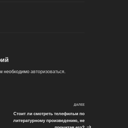
рий
ам необходимо
авторизоваться
.
ДАЛЕЕ
Следующая
запись
Стоит ли смотреть телефильм по
литературному произведению, не
прочитав его?