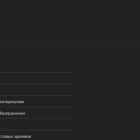
 материалам
безгранично
стовых архивов