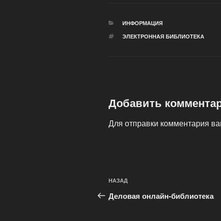
РУБРИКИ
ИНФОРМАЦИЯ
МЕТКИ
ЭЛЕКТРОННАЯ БИБЛИОТЕКА
Добавить коммента
Для отправки комментария в
Навигация
Предыдущая
НАЗАД
по
запись:
Деловая онлайн-библиотека
записям