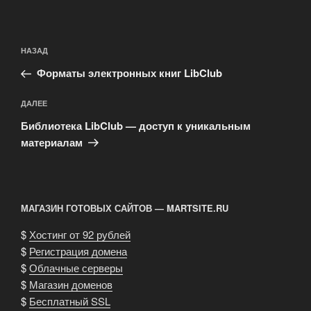
Навигация
Предыдущая
НАЗАД
по
запись:
записям
Форматы электронных книг LibClub
Следующая
ДАЛЕЕ
запись
Библиотека LibClub — доступ к уникальным
материалам
МАГАЗИН ГОТОВЫХ САЙТОВ — MARTSITE.RU
$
Хостинг от 92 рублей
$
Регистрация домена
$
Облачные серверы
$
Магазин доменов
$
Бесплатный SSL