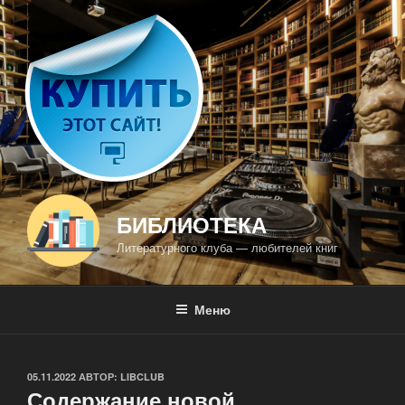
Перейти
к
содержимому
БИБЛИОТЕКА
Литературного клуба — любителей книг
Меню
ОПУБЛИКОВАНО
05.11.2022
АВТОР:
LIBCLUB
Содержание новой