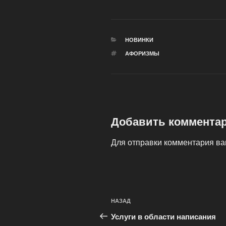
РУБРИКИ
НОВИНКИ
МЕТКИ
АФОРИЗМЫ
Добавить коммента
Для отправки комментария в
Навигация
Предыдущая
НАЗАД
по
запись:
Услуги в области написания