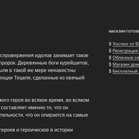
МАГАЗИН ГОТОВ
$
Хостинг от 9
$
Регистрация
испровержения идолов занимает такое
$
Облачные с
й пророк. Деревянные боги курейшитов,
$
Магазин дом
были в такой же мере ненавистны
$
Бесплатный
енции Тецеля, сделанные из овечьей
ого героя во всякое время, во всяком
составляет именно то, что он
тельности, что он опирается на самые
героев и героическое в истории