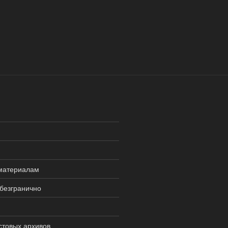
 материалам
безгранично
стовых архивов