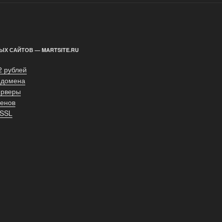
ЫХ САЙТОВ — MARTSITE.RU
2 рублей
 домена
ерверы
енов
 SSL