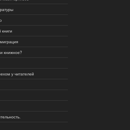
ературы
о
 книги
эмиграция
ли книжное?
ехом у читателей
тельность.